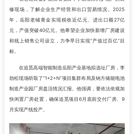
修现场，了解企业生产经营和出口贸易情况。2025
年，岳阳老铺黄金实现税收近亿元、进出口额27亿
元，产值突破40亿元。他希望企业加快新增厂房建设
和线上销售公司设立，力争早日实现“产值过百亿”目
标。
在追觅高端智能制造岳阳产业基地拟选址厂房，李
劲松现场听取了“1+2+N”项目集群布局及钠方储能电池
制造产业园厂房盘活情况汇报。他强调，要依法依规加
快闲置厂房处置，确保追觅项目6月底前交付厂房、9
月实现产线投产。