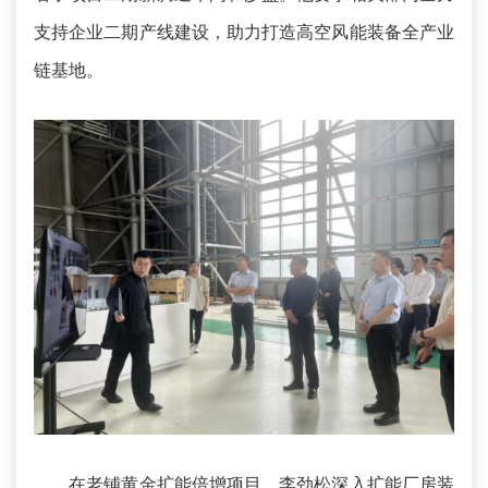
支持企业二期产线建设，助力打造高空风能装备全产业
链基地。
在老铺黄金扩能倍增项目，李劲松深入扩能厂房装